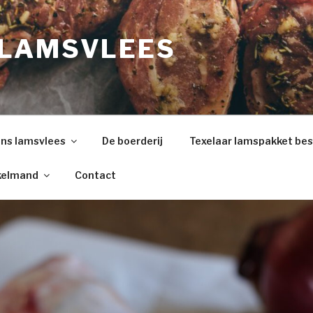
LAMSVLEES
ns lamsvlees
De boerderij
Texelaar lamspakket bes
kelmand
Contact