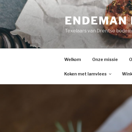
Naar
de
ENDEMAN 
inhoud
springen
Texelaars van Drentse bodem
Welkom
Onze missie
O
Koken met lamvlees
Win