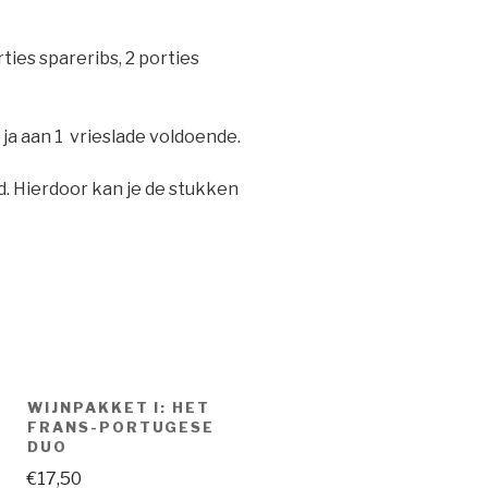
rties spareribs, 2 porties
 ja aan 1 vrieslade voldoende.
d. Hierdoor kan je de stukken
WIJNPAKKET I: HET
FRANS-PORTUGESE
DUO
€
17,50