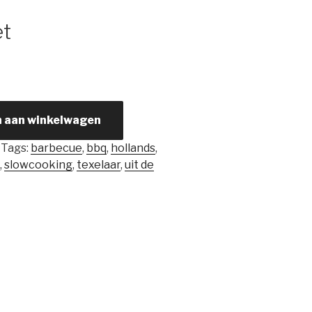
et
 aan winkelwagen
Tags:
barbecue
,
bbq
,
hollands
,
s
,
slowcooking
,
texelaar
,
uit de