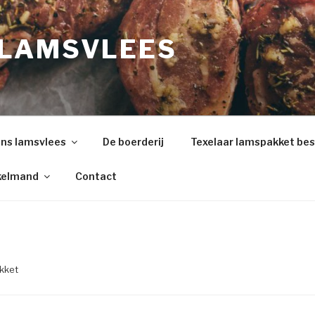
LAMSVLEES
ns lamsvlees
De boerderij
Texelaar lamspakket bes
kelmand
Contact
akket