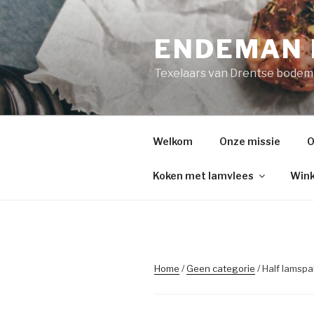
Naar
de
ENDEMAN 
inhoud
springen
Texelaars van Drentse bodem
Welkom
Onze missie
O
Koken met lamvlees
Win
Home
/
Geen categorie
/ Half lamsp