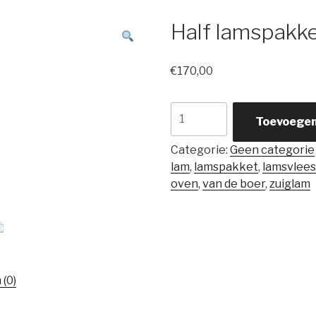
Half lamspakk
€
170,00
Half
Toevoegen
lamspakket
aantal
Categorie:
Geen categorie
lam
,
lamspakket
,
lamsvlee
oven
,
van de boer
,
zuiglam
(0)